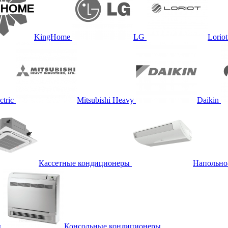
KingHome
LG
Loriot
ctric
Mitsubishi Heavy
Daikin
Кассетные кондиционеры
Напольно
ы
Консольные кондиционеры