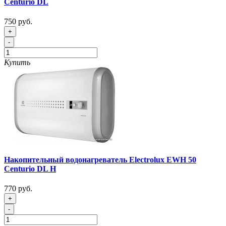
Centurio DL
750 руб.
+
-
Купить
Накопительный водонагреватель Electrolux EWH 50
Centurio DL H
770 руб.
+
-