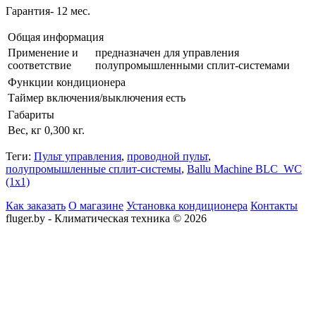
Гарантия- 12 мес.
Общая информация
Применение и
предназначен для управления
соответствие
полупромышленными сплит-системами
Функции кондиционера
Таймер включения/выключения
есть
Габариты
Вес, кг
0,300 кг.
Теги:
Пульт управления
,
проводной пульт
,
полупромышленные сплит-системы
,
Ballu Machine BLC_WC
(1х1)
Как заказать
О магазине
Установка кондиционера
Контакты
fluger.by - Климатическая техника © 2026