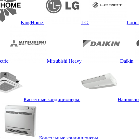
KingHome
LG
Loriot
ctric
Mitsubishi Heavy
Daikin
Кассетные кондиционеры
Напольно
ы
Консольные кондиционеры