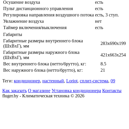
Осушение воздуха
есть
Пульт дистанционного управления
есть
Регулировка направления воздушного потока
есть, 3 ступ.
Увлажнение воздуха
нет
Таймер включения/выключения
есть
Габариты
Габаритные размеры внутреннего блока
283x690х199
(ШxВxГ), мм
Габаритные размеры наружного блока
421x663x254
(ШxВxГ), мм
Вес внутреннего блока (нетто/брутто), кг:
8.5
Вес наружного блока (нетто/брутто), кг:
21
Теги:
кондиционер
,
настенный
,
Loriot
,
сплит-система
,
09
Как заказать
О магазине
Установка кондиционера
Контакты
fluger.by - Климатическая техника © 2026