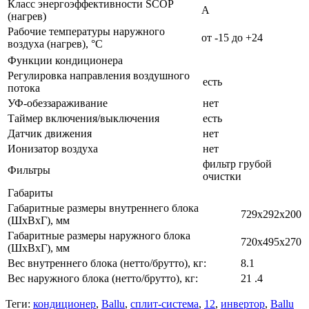
Класс энергоэффективности SCOP
A
(нагрев)
Рабочие температуры наружного
от -15 до +24
воздуха (нагрев), °С
Функции кондиционера
Регулировка направления воздушного
есть
потока
УФ-обеззараживание
нет
Таймер включения/выключения
есть
Датчик движения
нет
Ионизатор воздуха
нет
фильтр грубой
Фильтры
очистки
Габариты
Габаритные размеры внутреннего блока
729x292x200
(ШxВxГ), мм
Габаритные размеры наружного блока
720x495x270
(ШxВxГ), мм
Вес внутреннего блока (нетто/брутто), кг:
8.1
Вес наружного блока (нетто/брутто), кг:
21 .4
Теги:
кондиционер
,
Ballu
,
сплит-система
,
12
,
инвертор
,
Ballu