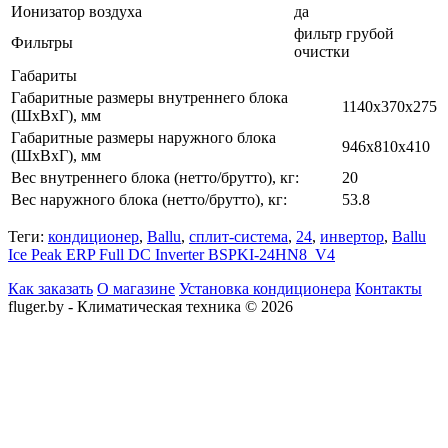
Ионизатор воздуха
да
фильтр грубой
Фильтры
очистки
Габариты
Габаритные размеры внутреннего блока
1140x370x275
(ШxВxГ), мм
Габаритные размеры наружного блока
946x810x410
(ШxВxГ), мм
Вес внутреннего блока (нетто/брутто), кг:
20
Вес наружного блока (нетто/брутто), кг:
53.8
Теги:
кондиционер
,
Ballu
,
сплит-система
,
24
,
инвертор
,
Ballu
Ice Peak ERP Full DC Inverter BSPKI-24HN8_V4
Как заказать
О магазине
Установка кондиционера
Контакты
fluger.by - Климатическая техника © 2026