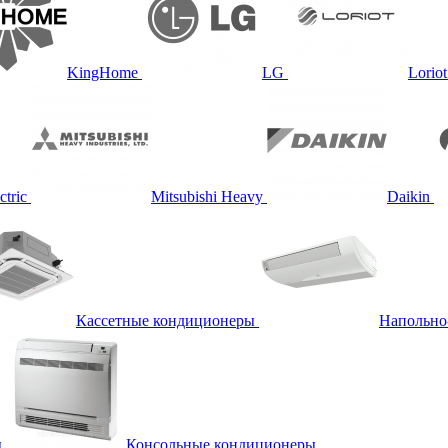
KingHome
LG
Loriot
ctric
Mitsubishi Heavy
Daikin
Кассетные кондиционеры
Напольно
ы
Консольные кондиционеры